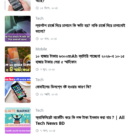
আছে?
১৫ ডিসে, ২০২৪
Tech
ল্যাপটপ চার্জে দিয়ে চালালে কি ক্ষতি হয়? নাকি চার্জে দিয়ে চালানোই
ভালো?
২৮ নভে, ২০২৪
Mobile
১০ হাজার টাকায় ৬৩০০mAh ব্যাটারি পাচ্ছেন! ২০২৬-এ ১০-১৫
হাজার টাকায় সেরা ৫ স্মার্টফোন
৭ জুন, ২০২৬
Tech
মোবাইলের ডিসপ্লে নষ্ট হওয়ার কারণ কি?
৩১ অক্টো, ২০২৪
Tech
অ্যাফিলিয়েট মার্কেটিং করে কি লক্ষ টাকা ইনকাম করা যায় ? | All
Tech News BD
৭ আগ, ২০২৪