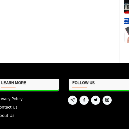
LEARN MORE
FOLLOW US
rivacy Policy
ontact Us
bout Us