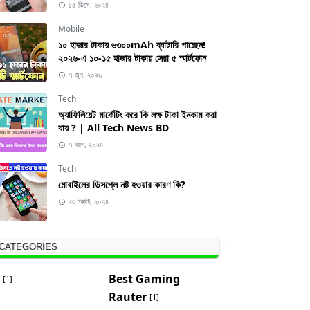
১৫ ডিসে, ২০২৪
Mobile
১০ হাজার টাকায় ৬৩০০mAh ব্যাটারি পাচ্ছেন!
২০২৬-এ ১০-১৫ হাজার টাকায় সেরা ৫ স্মার্টফোন
৭ জুন, ২০২৬
Tech
অ্যাফিলিয়েট মার্কেটিং করে কি লক্ষ টাকা ইনকাম করা
যায় ? | All Tech News BD
৭ আগ, ২০২৪
Tech
মোবাইলের ডিসপ্লে নষ্ট হওয়ার কারণ কি?
৩১ অক্টো, ২০২৪
CATEGORIES
Best Gaming
[1]
Rauter
[1]