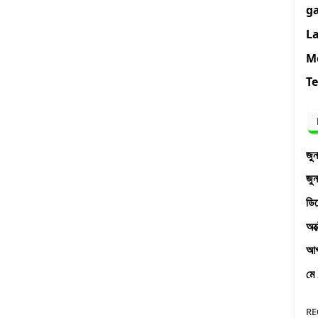
g
L
M
T
জু
জু
ডি
অক
আ
মে
RE