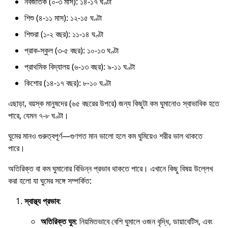
নবজাতক (০-৩ মাস): ১৪-১৭ ঘণ্টা
শিশু (৪-১১ মাস): ১২-১৫ ঘণ্টা
শিশুরা (১-২ বছর): ১১-১৪ ঘণ্টা
প্রাক-স্কুল (৩-৫ বছর): ১০-১৩ ঘণ্টা
প্রাথমিক বিদ্যালয় (৬-১৩ বছর): ৯-১১ ঘণ্টা
কিশোর (১৪-১৭ বছর): ৮-১০ ঘণ্টা
এছাড়া, বয়স্ক মানুষদের (৬৫ বছরের উপরে) জন্য কিছুটা কম ঘুমানোও স্বাভাবিক হতে
পারে, যেমন ৭-৮ ঘণ্টা।
ঘুমের মানও গুরুত্বপূর্ণ—গুণগত মান ভালো হলে কম ঘুমিয়েও শরীর ভাল থাকতে
পারে।
অতিরিক্ত বা কম ঘুমানোর বিভিন্ন প্রভাব থাকতে পারে। এখানে কিছু বিষয় উল্লেখ
করা হলো যা ঘুমের সঙ্গে সম্পর্কিত:
স্বাস্থ্য প্রভাব
:
অতিরিক্ত ঘুম
: নিয়মিতভাবে বেশি ঘুমালে ওজন বৃদ্ধি, ডায়াবেটিস, এবং