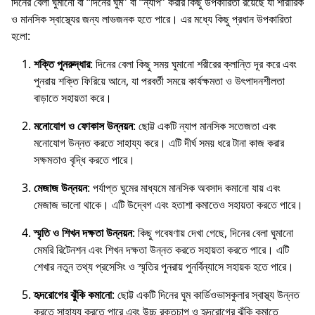
দিনের বেলা ঘুমানো বা “দিনের ঘুম” বা “ন্যাপ” করার কিছু উপকারিতা রয়েছে যা শারীরিক
ও মানসিক স্বাস্থ্যের জন্য লাভজনক হতে পারে। এর মধ্যে কিছু প্রধান উপকারিতা
হলো:
শক্তি পুনরুদ্ধার
: দিনের বেলা কিছু সময় ঘুমানো শরীরের ক্লান্তি দূর করে এবং
পুনরায় শক্তি ফিরিয়ে আনে, যা পরবর্তী সময়ে কার্যক্ষমতা ও উৎপাদনশীলতা
বাড়াতে সহায়তা করে।
মনোযোগ ও ফোকাস উন্নয়ন
: ছোট্ট একটি ন্যাপ মানসিক সতেজতা এবং
মনোযোগ উন্নত করতে সাহায্য করে। এটি দীর্ঘ সময় ধরে টানা কাজ করার
সক্ষমতাও বৃদ্ধি করতে পারে।
মেজাজ উন্নয়ন
: পর্যাপ্ত ঘুমের মাধ্যমে মানসিক অবসাদ কমানো যায় এবং
মেজাজ ভালো থাকে। এটি উদ্বেগ এবং হতাশা কমাতেও সহায়তা করতে পারে।
স্মৃতি ও শিখন দক্ষতা উন্নয়ন
: কিছু গবেষণায় দেখা গেছে, দিনের বেলা ঘুমানো
মেমরি রিটেনশন এবং শিখন দক্ষতা উন্নত করতে সহায়তা করতে পারে। এটি
শেখার নতুন তথ্য প্রসেসিং ও স্মৃতির পুনরায় পুনর্বিন্যাসে সহায়ক হতে পারে।
হৃদরোগের ঝুঁকি কমানো
: ছোট্ট একটি দিনের ঘুম কার্ডিওভাসকুলার স্বাস্থ্য উন্নত
করতে সাহায্য করতে পারে এবং উচ্চ রক্তচাপ ও হৃদরোগের ঝুঁকি কমাতে