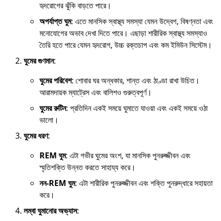
হৃদরোগের ঝুঁকি বাড়তে পারে।
অপর্যাপ্ত ঘুম
: এতে মানসিক স্বাস্থ্য সমস্যা যেমন উদ্বেগ, বিষণ্নতা এবং
মনোযোগের অভাব দেখা দিতে পারে। এছাড়া শারীরিক স্বাস্থ্য সমস্যাও
তৈরি হতে পারে যেমন হৃদরোগ, উচ্চ রক্তচাপ এবং কম ইমিউন সিস্টেম।
ঘুমের গুণমান
:
ঘুমের পরিবেশ
: শোবার ঘর অন্ধকার, শান্ত এবং ঠাণ্ডা রাখা উচিত।
আরামদায়ক ম্যাট্রেস এবং বালিশও গুরুত্বপূর্ণ।
ঘুমের রুটিন
: প্রতিদিন একই সময়ে ঘুমাতে যাওয়া এবং একই সময়ে ওঠা
ভালো।
ঘুমের ধরণ
:
REM ঘুম
: এটা গভীর ঘুমের অংশ, যা মানসিক পুনরুজ্জীবন এবং
স্মৃতিশক্তি উন্নত করতে সাহায্য করে।
নন-REM ঘুম
: এটা শারীরিক পুনরুজ্জীবন এবং শক্তি পুনরুদ্ধারে সহায়তা
করে।
লম্বা ঘুমানোর অভ্যাস
: