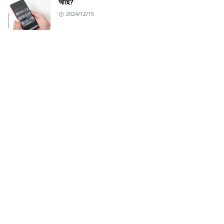
আছে?
2024/12/15
ABOUT US
Welcome to All Tech News BD – your go-to
destination for the latest in technology and health
updates! Our mission is to keep you informed and
empowered with cutting-edge tech insights and
valuable health information. From gadget reviews
and tech and trends news to wellness tips and
health innovations, we deliver engaging and
reliable content tailored to your interests. Stay
ahead in the digital age and live your healthiest
life with us. Explore, learn, and grow with "All Tech