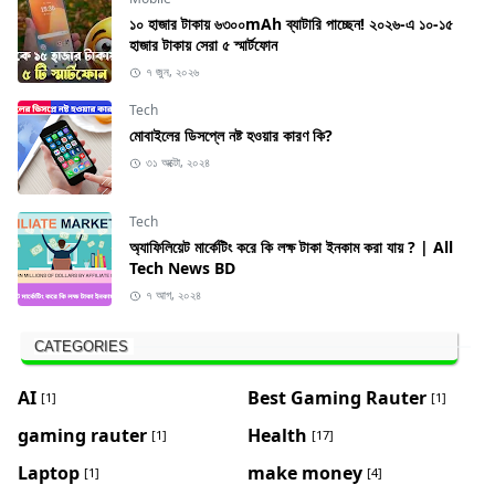
১০ হাজার টাকায় ৬৩০০mAh ব্যাটারি পাচ্ছেন! ২০২৬-এ ১০-১৫
হাজার টাকায় সেরা ৫ স্মার্টফোন
৭ জুন, ২০২৬
Tech
মোবাইলের ডিসপ্লে নষ্ট হওয়ার কারণ কি?
৩১ অক্টো, ২০২৪
Tech
অ্যাফিলিয়েট মার্কেটিং করে কি লক্ষ টাকা ইনকাম করা যায় ? | All
Tech News BD
৭ আগ, ২০২৪
CATEGORIES
AI
Best Gaming Rauter
[1]
[1]
gaming rauter
Health
[1]
[17]
Laptop
make money
[1]
[4]