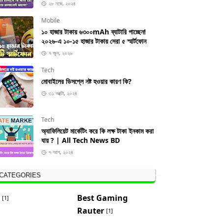
২৮ নভে, ২০২৪
Mobile
১০ হাজার টাকায় ৬৩০০mAh ব্যাটারি পাচ্ছেন!
২০২৬-এ ১০-১৫ হাজার টাকায় সেরা ৫ স্মার্টফোন
৭ জুন, ২০২৬
Tech
মোবাইলের ডিসপ্লে নষ্ট হওয়ার কারণ কি?
৩১ অক্টো, ২০২৪
Tech
অ্যাফিলিয়েট মার্কেটিং করে কি লক্ষ টাকা ইনকাম করা
যায় ? | All Tech News BD
৭ আগ, ২০২৪
CATEGORIES
Best Gaming
[1]
Rauter
[1]