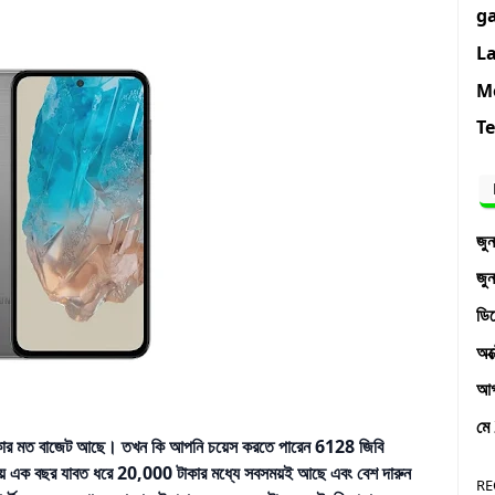
g
L
M
T
জু
জু
ডি
অক
আ
মে
ার মত বাজেট আছে। তখন কি আপনি চয়েস করতে পারেন 6128 জিবি
ক বছর যাবত ধরে 20,000 টাকার মধ্যে সবসময়ই আছে এবং বেশ দারুন
RE