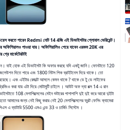
য়েস করতে পারেন Redmi নোট 14 4জি এই ডিভাইসটার গ্লোবাল ভেরিয়েন্ট।
এটার অফিশিয়ালও পাওয়া যায়। অফিশিয়ালিও পেয়ে যাবেন এরকম 20K এর
্রে মার্কেটেরটাই
্ছেন। যাই হোক এই ডিভাইসটা কি অফার করছে যদি একটু জানি। ফোনটাতে 120
েজলেউশন দিতে পারে এবং 1800 নিটস পিক ব্রাইটনেস দিয়ে থাকে। তো
 রয়েছে। এবং এইটার রেজাল্ট আসলে কেমন থাকে ? থাকে ডে টু ডে লাইফের
্রিমিংও করা যায় এটা দিয়ে মোটামুটি চাইলে । আউট অফ দ্যা বক্স 14 এ রান
ইসটাতে 108 মেগাপিক্সেলের মেইন শুটারের পাশাপাশি দুই দুই করে আরো দুইটা
হতো আমাদের জন্য নেই কিছু করার নেই 20 মেগাপিক্সেলের ফ্রন্ট ফেসিং ক্যামেরা
পিএস এ ব্যাটারি 5500 এমএ এন্ড 33 ও চার্জিং সিস্টেম ।