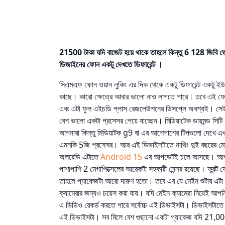
21500 টাকা যদি বাজেট হয়ে থাকে তাহলে কিন্তু 6 128 জিবি ভে
ডিজাইনের ফোন একটু দেখতে ডিফারেন্ট ।
সিএমএফ ফোন ওয়ান লুকিং এর দিক থেকে একটু ডিফারেন্ট একটু
কাছে। কারো ক্ষেত্রে আবার ভালো নাও লাগতে পারে। তবে এই ফো
এবং এটা ফুল
এইচডি প্লাস রেজলেউশনের ডিসপ্লে অবশ্যই। সেই স
বেশ ভালো একটা প্রসেসর পেয়ে যাচ্ছেন। মিডিয়াটেক ডায়মন্ড সি
আপনারা কিন্তু মিডিয়াটক g9 বা এর আশেপাশের টিপগুলো দেখে এখা
এমনকি 5জি প্রসেসর। আর এই ডিভাইসটাতে নাথিং দুই বছরের
অলরেডি এটাতে
Android 15
এর আপডেটই চলে আসছে। আপনারা 
পাশাপাশি 2 মেগাপিক্সেলের আরেকটা সহকারী সেন্সর রয়েছে। ফ্রন্ট
তাহলে প্যাকেজটা আরো দারুণ হতো। তবে এর যে মেইন শুটার এটা ক
ক্যামেরার জন্যও চয়েস করা যায়। যদি মেইন ক্যামেরা নিয়েই আপন
এ ভিডিও রেকর্ড করতে পারে সর্বোচ্চ এই ডিভাইসটা। ডিভাইসটাতে ব্
এই ডিভাইসটা। সব মিলে বেশ গুছানো একটা প্যাকেজ যদি 21,000 প