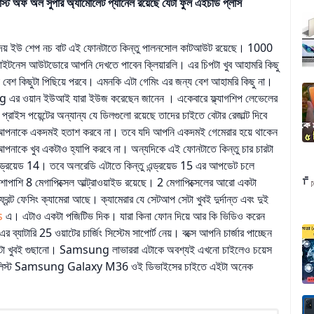
স্ট অফ অল সুপার অ্যামোলেট প্যানেল রয়েছে যেটা ফুল এইচডি প্লাস
েয় ইউ শেপ নচ বাট এই ফোনটাতে কিন্তু পালনসোল কাটআউট রয়েছে। 1000
্রাইটনেস আউটডোরে আপনি দেখতে পাবেন ক্লিয়ারলি। এর চিপটা খুব আহামরি কিছু
বেশ কিছুটা পিছিয়ে পরবে। এমনকি এটা গেমিং এর জন্য বেশ আহামরি কিছু না।
 ওয়ান ইউআই যারা ইউজ করেছেন জানেন । একেবারে ফ্ল্যাগশিপ লেভেলের
ইস পয়েন্টের অন্যান্য যে ডিলগুলো রয়েছে তাদের চাইতে বেটার রেজাল্ট দিবে
 আপনাকে একদমই হতাশ করবে না। তবে যদি আপনি একদমই গেমেরার হয়ে থাকেন
পনাকে খুব একটাও হ্যাপি করবে না। অন্যদিকে এই ফোনটাতে কিন্তু চার চারটা
্ড্রয়েড 14। তবে অলরেডি এটাতে কিন্তু এন্ড্রয়েড 15 এর আপডেট চলে
শাপাশি 8 মেগাপিক্সেল আল্ট্রাওয়াইড রয়েছে। 2 মেগাপিক্সেলের আরো একটা
রন্ট ফেসিং ক্যামেরা আছে। ক্যামেরার যে সেটআপ সেটা খুবই দুর্দান্ত এবং দুই
s
এ। এটাও একটা পজিটিভ দিক। যারা কিনা ফোন দিয়ে আর কি ভিডিও করেন
যাটারি 25 ওয়াটের চার্জিং সিস্টেম সাপোর্ট নেয়। বক্সে আপনি চার্জার পাচ্ছেন
কেজটা খুবই গুছানো। Samsung লাভাররা এটাকে অবশ্যই এখনো চাইলেও চয়েস
 এটলিস্ট Samsung Galaxy M36 ওই ডিভাইসের চাইতে এইটা অনেক