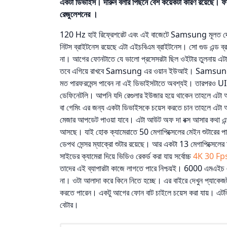
একটা ডিভাইস। দারুন বলার পিছনে বেশ কয়েকটা কারণ রয়েছে। ফার্
রেজুলেশনের ।
120 Hz হাই রিফ্রেশরেট এবং এই বাজেটে Samsung মূলত দ
নিটস ব্রাইটনেস রয়েছে এটা এইচবিএম ব্রাইটনেস। সো গুড এন্ড ব
না। আগের ফোনটাতে যে ভালো প্রসেসরটা ছিল ওইটার তুলনায় এটা 
তবে এগিয়ে রাখবে Samsung এর ওয়ান ইউআই। Samsung এর
মত পারফরমেন্স পাবেন না এই ডিভাইসটাতে অবশ্যই। তারপরও UI প্রা
ডেফিনেটলি। আপনি যদি রেগুলার ইউজার হয়ে থাকেন তাহলে এটা
বা গেমিং এর জন্য একটা ডিভাইসকে চয়েস করতে চান তাহলে এটা আ
মেজার আপডেট পাওয়া যাবে। এটা আউট অফ দা বক্স আসার কথা এন
আসছে। যাই হোক ক্যামেরাতে 50 মেগাপিক্সেলের মেইন শুটারের পা
ডেপথ সেন্সর ম্যাক্রো শুটার রয়েছে। আর একটা 13 মেগাপিক্সেলের ফ্
সাইডের ক্যামেরা দিয়ে ভিডিও রেকর্ড করা যায় সর্বোচ্চ
4K 30 Fp
তাদের এই ব্যাপারটা কাজে লাগতে পারে নিশ্চয়ই। 6000 এমএইচ এর ব্
না। ওটা আলাদা করে কিনে নিতে হচ্ছে। এর বাইরে দেখুন প্যা
করতে পারেন। একটু আগের ফোন বাট চাইলে চয়েস করা যায়।
বেটার।